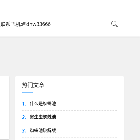
联系飞机:@dhw33666
热门文章
运
1.
什么是蜘蛛池
2.
寄生虫蜘蛛池
3.
蜘蛛池破解版