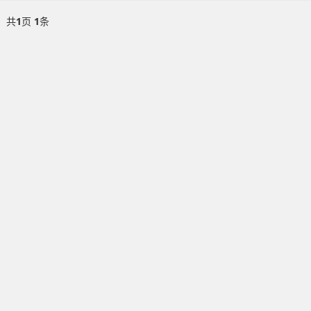
共
1
页
1
条