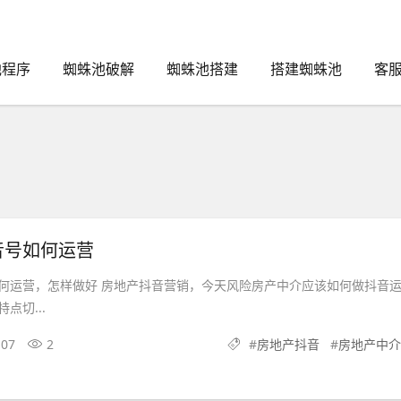
池程序
蜘蛛池破解
蜘蛛池搭建
搭建蜘蛛池
客服
音号如何运营
何运营，怎样做好 房地产抖音营销，今天风险房产中介应该如何做抖音
点切...
-07
2
#
房地产抖音
#
房地产中介