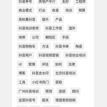
抖音养号
房地产中介
友好
工程师
商业模式
行业
收录
培训
预算
高权重抖音
提升
产品
抖音培训老师
抖音工作室
国外
地带
公司
朝阳区
手段
抖音购物车
方法
抖音书单
陶瓷
抖音用户
抖音视频营销
抖音创业培训
id
管理
评估
如何
法律
博客
抖音去水印
北京抖音培训
工具
小红书热门
获取
广州抖音培训
预测
连锁
顾问
运营抖音号
韶关
情感类短视频