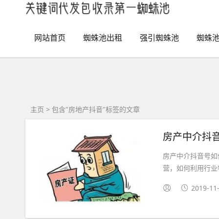
网站首页
蜘蛛池出租
强引蜘蛛池
蜘蛛
主页
> 包含"房地产抖音"标签的文章
房产中介抖
房产中介抖音号如
营，如何利用行业特
2019-11