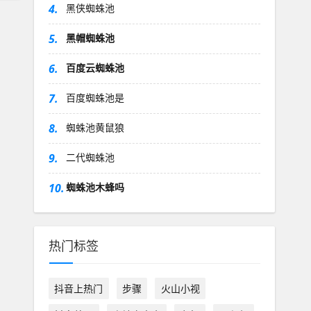
4.
黑侠蜘蛛池
5.
黑帽蜘蛛池
6.
百度云蜘蛛池
7.
百度蜘蛛池是
8.
蜘蛛池黄鼠狼
9.
二代蜘蛛池
10.
蜘蛛池木蜂吗
热门标签
抖音上热门
步骤
火山小视