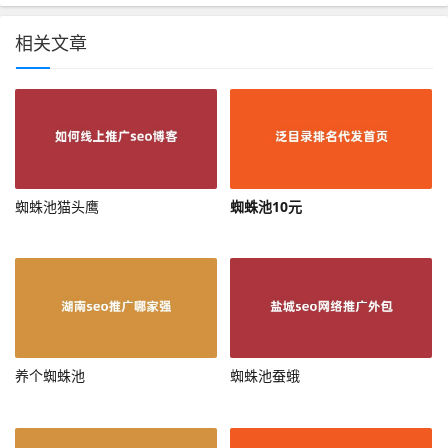
相关文章
蜘蛛池猫头鹰
蜘蛛池10元
养个蜘蛛池
蜘蛛池蚕蛾